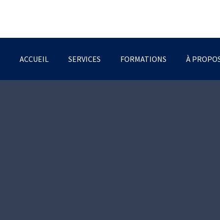
ACCUEIL
SERVICES
FORMATIONS
À PROPO